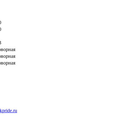
0
0
3
оворная
оворная
оворная
kpride.ru