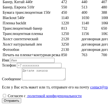
Банер, Китай 440г
472
440
407
Банер, Европа 510г
550
513
480
Бумага транслюцентная 150г
450
400
388
Blackout 540г
1140
1030
100
Пленка backlit
1220
1140
106
Транслюцентный банер
813
732
650
Транслюцентная пленка
1250
1156
106
Холст синтетический
2120
договорная
дог
Холст натуральный лен
3250
договорная
дог
Фотообои
2130
договорная
дог
Печать на пленке+контурная резка
850
763
700
Имя
Телефон
Сообщение
Если у Вас есть макет или тз, отправьте его на почту
contact@rp
Cогласен с
политикой конфиденциальности
Отправить