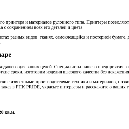
о принтера и материалов рулонного типа. Принтеры позволяют 
 с сохранением всех его деталей и цвета.
тах разных видов, тканях, самоклеящейся и постерной бумаге,
.
маре
ходящего для ваших целей. Специалисты нашего предприятия ра
ткие сроки, изготовим изделия высокого качества без искажения
ство с известными производителями техники и материалов, позв
 заказ в РПК PRIDE, украсьте интерьеры и расскажите о ваших 
20 кв.м.