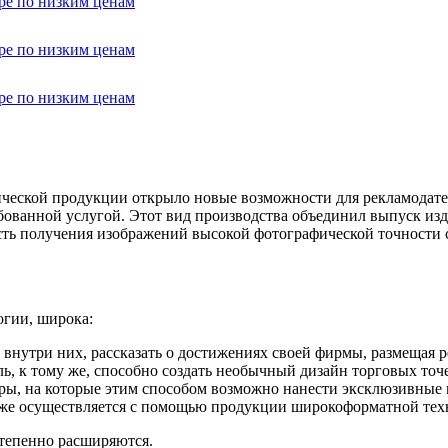
ческой продукции открыло новые возможности для рекламодате
бованной услугой. Этот вид производства объединил выпуск из
сть получения изображений высокой фотографической точности 
огии, широка:
внутри них, рассказать о достижениях своей фирмы, размещая р
ь, к тому же, способно создать необычный дизайн торговых точ
оры, на которые этим способом возможно нанести эксклюзивные
же осуществляется с помощью продукции широкоформатной техн
тепенно расширяются.